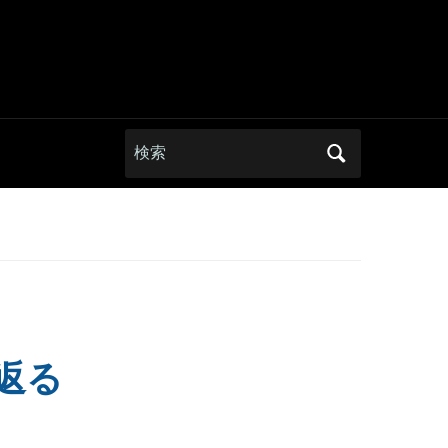
Search
for:
返る