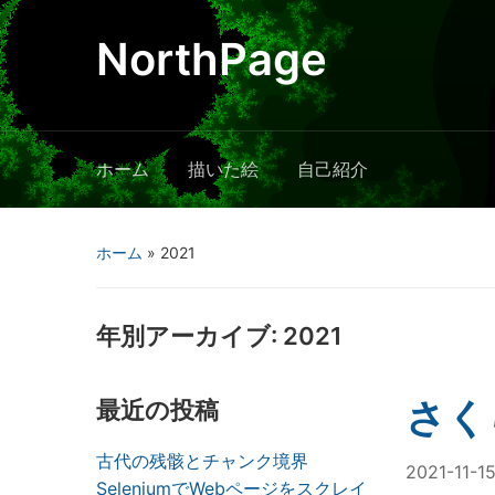
NorthPage
ホーム
描いた絵
自己紹介
ホーム
»
2021
年別アーカイブ:
2021
さく
最近の投稿
古代の残骸とチャンク境界
2021-11-1
SeleniumでWebページをスクレイ