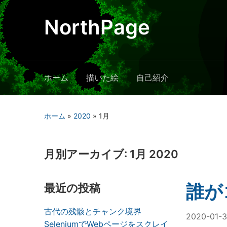
NorthPage
ホーム
描いた絵
自己紹介
ホーム
»
2020
»
1月
月別アーカイブ:
1月 2020
誰が
最近の投稿
古代の残骸とチャンク境界
2020-01-3
SeleniumでWebページをスクレイ