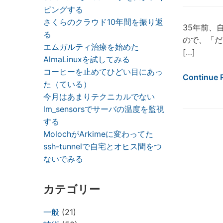
ピングする
さくらのクラウド10年間を振り返
35年前、
る
ので、「だ
エムガルティ治療を始めた
[…]
AlmaLinuxを試してみる
コーヒーを止めてひどい目にあっ
Continue 
た（ている）
今月はあまりテクニカルでない
lm_sensorsでサーバの温度を監視
する
MolochがArkimeに変わってた
ssh-tunnelで自宅とオヒス間をつ
ないでみる
カテゴリー
一般
(21)