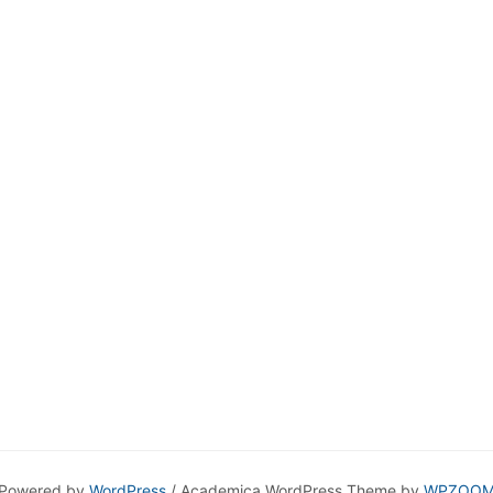
Powered by
WordPress
/ Academica WordPress Theme by
WPZOO