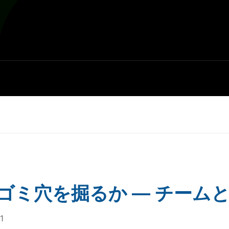
ゴミ穴を掘るか — チーム
1