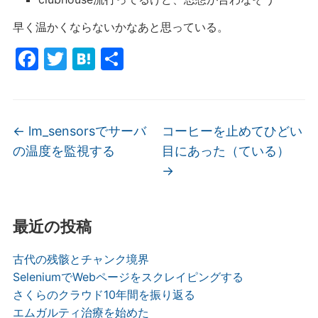
早く温かくならないかなあと思っている。
F
T
H
共
a
w
at
有
c
itt
e
e
er
n
←
lm_sensorsでサーバ
コーヒーを止めてひどい
b
a
の温度を監視する
目にあった（ている）
o
→
o
k
最近の投稿
古代の残骸とチャンク境界
SeleniumでWebページをスクレイピングする
さくらのクラウド10年間を振り返る
エムガルティ治療を始めた