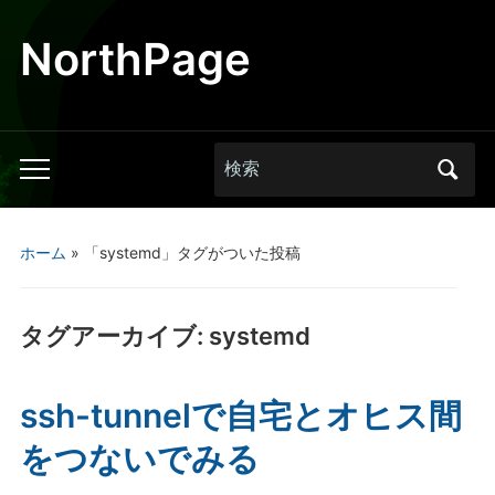
NorthPage
Search
Toggle
for:
mobile
menu
ホーム
»
「systemd」タグがついた投稿
タグアーカイブ:
systemd
ssh-tunnelで自宅とオヒス間
をつないでみる