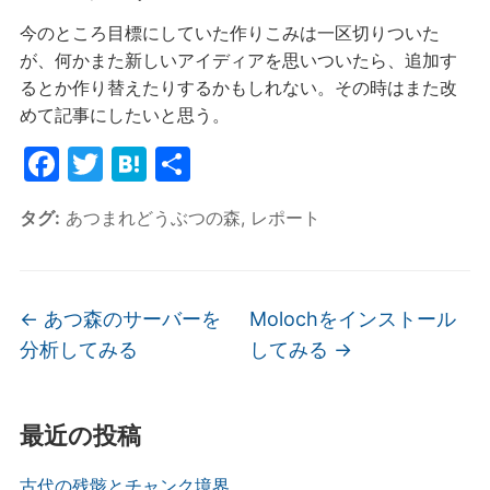
今のところ目標にしていた作りこみは一区切りついた
が、何かまた新しいアイディアを思いついたら、追加す
るとか作り替えたりするかもしれない。その時はまた改
めて記事にしたいと思う。
F
T
H
共
a
w
at
有
タグ:
あつまれどうぶつの森
,
レポート
c
itt
e
e
er
n
b
a
←
あつ森のサーバーを
Molochをインストール
o
分析してみる
してみる
→
o
k
最近の投稿
古代の残骸とチャンク境界