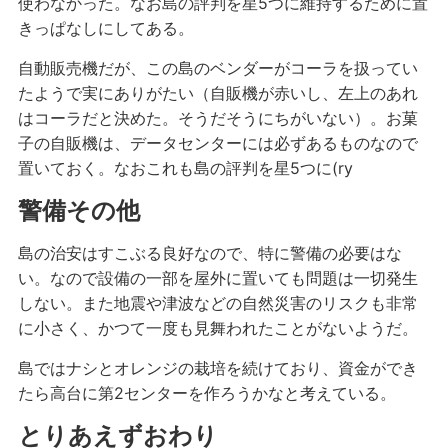
使わなかった。なお島の評判を星5つに維持するために置
きっぱなしにしてある。
自動販売機だが、この島のベンダーがコーラを扱ってい
たようで実にありがたい（自販機が赤いし、左上のあれ
はコーラだと決めた。そうだそうにちがいない）。お菓
子の自販機は、データセンターには必ずあるものなので
置いておく。なおこれも島の評判を星5つに(ry
警備その他
島の治安はすこぶる良好なので、特に警備の必要はな
い。なので設備の一部を屋外に置いても問題は一切発生
しない。また地震や津波などの自然災害のリスクも非常
に小さく、かつて一度も見舞われたことがないようだ。
島ではナシとオレンジの栽培を続けており、資金ができ
たら高台に第2センターを作ろうかなと考えている。
とりあえずおわり