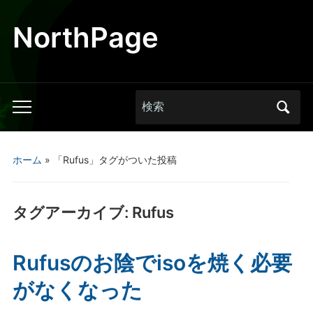
NorthPage
Search
Toggle
for:
mobile
menu
ホーム
»
「Rufus」タグがついた投稿
タグアーカイブ:
Rufus
Rufusのお陰でisoを焼く必要
がなくなった