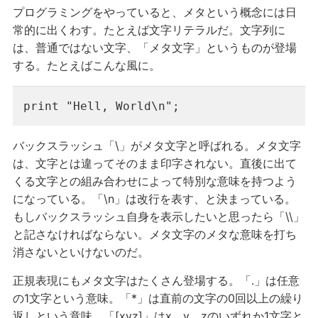
プログラミングをやっていると、メタという概念には日
常的に出くわす。たとえば文字リテラルだ。文字列に
は、普通ではない文字、「メタ文字」というものが登場
する。たとえばこんな風に。
print "Hell, World\n";
バックスラッシュ「\」がメタ文字と呼ばれる。メタ文字
は、文字とは違ってそのまま印字されない。直後に出て
くる文字との組み合わせによって特別な意味を持つよう
になっている。「\n」は改行を表す、と決まっている。
もしバックスラッシュ自身を表示したいと思ったら「\\」
と記さなければならない。メタ文字のメタな意味を打ち
消さないといけないのだ。
正規表現にもメタ文字はたくさん登場する。「.」は任意
の1文字という意味。「*」は直前の文字の0回以上の繰り
返しという意味。「[xyz]」はx、y、zのいずれか1文字と