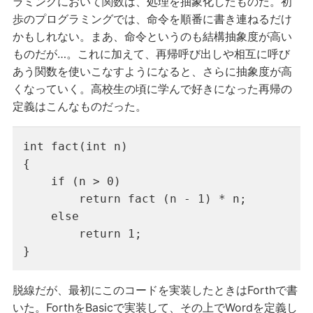
ラミングにおいて関数は、処理を抽象化したものだ。初
歩のプログラミングでは、命令を順番に書き連ねるだけ
かもしれない。まあ、命令というのも結構抽象度が高い
ものだが…。これに加えて、再帰呼び出しや相互に呼び
あう関数を使いこなすようになると、さらに抽象度が高
くなっていく。高校生の頃に学んで好きになった再帰の
定義はこんなものだった。
int fact(int n)

{

    if (n > 0)

        return fact (n - 1) * n;

    else

        return 1;

}
脱線だが、最初にこのコードを実装したときはForthで書
いた。ForthをBasicで実装して、その上でWordを定義し