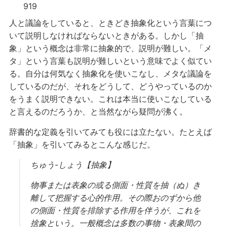
919
人と議論をしていると、ときどき抽象化という言葉につ
いて説明しなければならないときがある。しかし「抽
象」という概念は非常に抽象的で、説明が難しい。「メ
タ」という言葉も説明が難しいという意味でよく似てい
る。自分は何気なく抽象化を使いこなし、メタな議論を
しているのだが、それをどうして、どうやっているのか
をうまく説明できない。これは本当に使いこなしている
と言えるのだろうか、と当然ながら疑問が沸く。
辞書的な定義を引いてみても役には立たない。たとえば
「抽象」を引いてみるとこんな感じだ。
ちゅう-しょう【抽象】
物事または表象の或る側面・性質を抽（ぬ）き
離して把握する心的作用。その際おのずから他
の側面・性質を排除する作用を伴うが、これを
捨象という。一般概念は多数の事物・表象間の