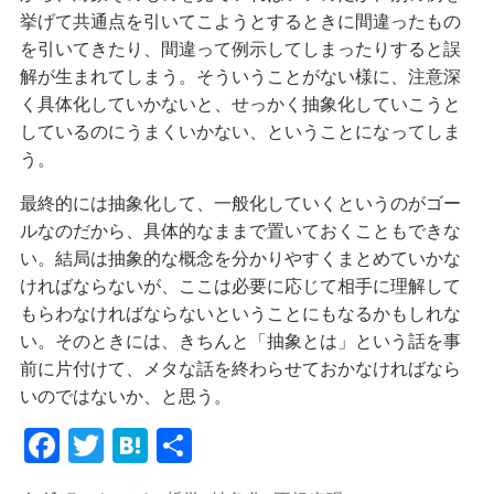
挙げて共通点を引いてこようとするときに間違ったもの
を引いてきたり、間違って例示してしまったりすると誤
解が生まれてしまう。そういうことがない様に、注意深
く具体化していかないと、せっかく抽象化していこうと
しているのにうまくいかない、ということになってしま
う。
最終的には抽象化して、一般化していくというのがゴー
ルなのだから、具体的なままで置いておくこともできな
い。結局は抽象的な概念を分かりやすくまとめていかな
ければならないが、ここは必要に応じて相手に理解して
もらわなければならないということにもなるかもしれな
い。そのときには、きちんと「抽象とは」という話を事
前に片付けて、メタな話を終わらせておかなければなら
いのではないか、と思う。
F
T
H
共
a
w
at
有