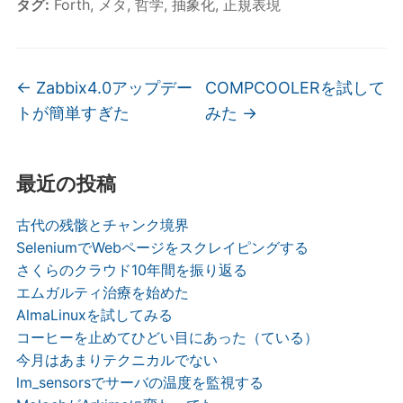
タグ:
Forth
,
メタ
,
哲学
,
抽象化
,
正規表現
c
itt
e
e
er
n
b
a
←
Zabbix4.0アップデー
COMPCOOLERを試して
o
トが簡単すぎた
みた
→
o
k
最近の投稿
古代の残骸とチャンク境界
SeleniumでWebページをスクレイピングする
さくらのクラウド10年間を振り返る
エムガルティ治療を始めた
AlmaLinuxを試してみる
コーヒーを止めてひどい目にあった（ている）
今月はあまりテクニカルでない
lm_sensorsでサーバの温度を監視する