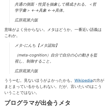
共通の側面・性質を抽象して構成される。＜哲
学字彙＞ ←→具象 ←→具体。
広辞苑第六販
意味がよく分からない。メタはどうか。一番近い語義は
これか。
メタ-にんち【メタ認知】
（meta-cognition）自分で自分の心の動きを監
視し、制御すること。
広辞苑第六販
ううーむ。見ないほうがよかったかも。
Wikipedia
の方が
まとまっているかもしれない。だが、言いたいのはこう
いうことではない。
プログラマが出会うメタ