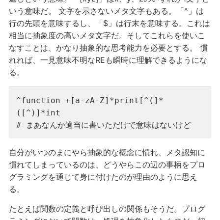
いう意味だ。 文字を示さないメタ文字もある。「^」は
行の先頭を意味するし、「$」は行末を意味する。これは
相当に抽象度の高いメタ文字だ。そしてこれらを使いこ
なすことは、かなり抽象的な思考能力を必要とする。 慣
れれば、一見意味不明なREも瞬時に理解できるようにな
る。
^function +[a-zA-Z]*print[^(]*
([^)]*int

# まあなんか適当に書いただけで意味はないけど
自分がいつのまにやら抽象的な概念に慣れ、メタ認知に
慣れてしまっているのは、どうやらこの辺の事柄をプロ
グラミングを通じて身に付けたのが理由のように思え
る。
たとえば関数の定義と呼び出しの関係もそうだ。プログ