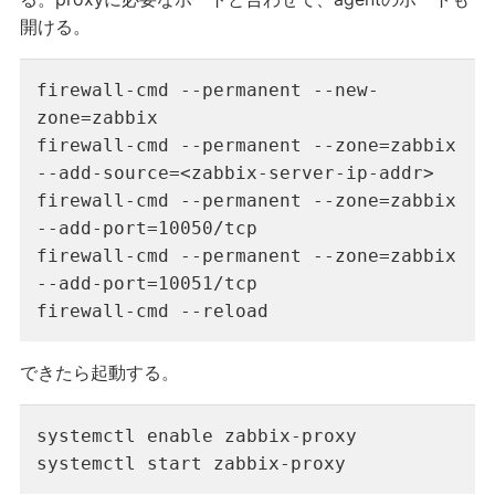
開ける。
firewall-cmd --permanent --new-
zone=zabbix

firewall-cmd --permanent --zone=zabbix 
--add-source=<zabbix-server-ip-addr>

firewall-cmd --permanent --zone=zabbix 
--add-port=10050/tcp

firewall-cmd --permanent --zone=zabbix 
--add-port=10051/tcp

firewall-cmd --reload
できたら起動する。
systemctl enable zabbix-proxy

systemctl start zabbix-proxy