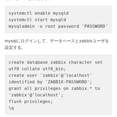
systemctl enable mysqld

systemctl start mysqld

mysqladmin -u root password 'PASSWORD'
mysqlにログインして、データベースとzabbixユーザを
設定する。
create database zabbix character set 
utf8 collate utf8_bin;

create user 'zabbix'@'localhost' 
identified by 'ZABBIX-PASSWORD';

grant all privileges on zabbix.* to 
'zabbix'@'localhost';

flush privileges;

\q