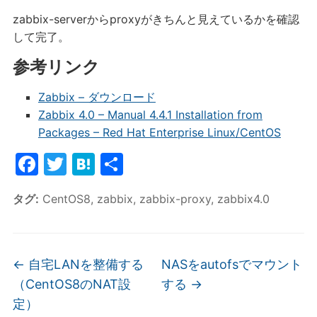
zabbix-serverからproxyがきちんと見えているかを確認
して完了。
参考リンク
Zabbix – ダウンロード
Zabbix 4.0 – Manual 4.4.1 Installation from
Packages – Red Hat Enterprise Linux/CentOS
F
T
H
共
a
w
at
有
タグ:
CentOS8
,
zabbix
,
zabbix-proxy
,
zabbix4.0
c
itt
e
e
er
n
b
a
←
自宅LANを整備する
NASをautofsでマウント
o
（CentOS8のNAT設
する
→
o
定）